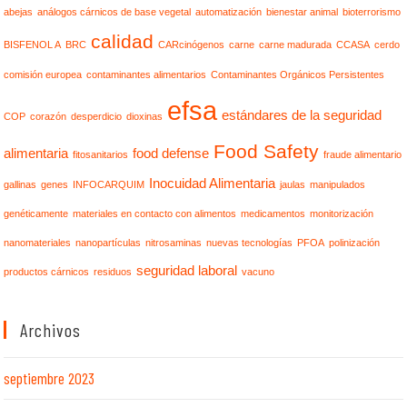
abejas
análogos cárnicos de base vegetal
automatización
bienestar animal
bioterrorismo
calidad
BISFENOL A
BRC
CARcinógenos
carne
carne madurada
CCASA
cerdo
comisión europea
contaminantes alimentarios
Contaminantes Orgánicos Persistentes
efsa
estándares de la seguridad
COP
corazón
desperdicio
dioxinas
Food Safety
alimentaria
food defense
fitosanitarios
fraude alimentario
Inocuidad Alimentaria
gallinas
genes
INFOCARQUIM
jaulas
manipulados
genéticamente
materiales en contacto con alimentos
medicamentos
monitorización
nanomateriales
nanopartículas
nitrosaminas
nuevas tecnologías
PFOA
polinización
seguridad laboral
productos cárnicos
residuos
vacuno
Archivos
septiembre 2023