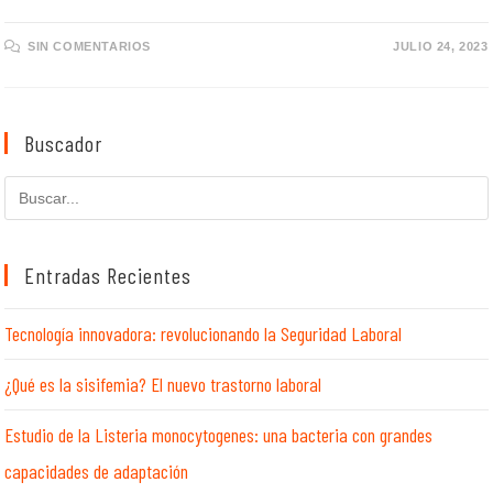
SIN COMENTARIOS
JULIO 24, 2023
Buscador
Buscar
en
esta
web
Entradas Recientes
Tecnología innovadora: revolucionando la Seguridad Laboral
¿Qué es la sisifemia? El nuevo trastorno laboral
Estudio de la Listeria monocytogenes: una bacteria con grandes
capacidades de adaptación