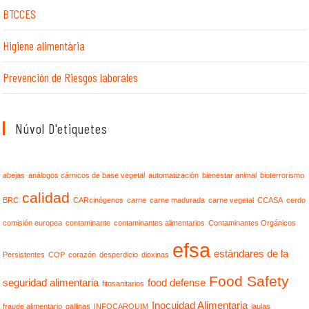
BTCCES
Higiene alimentària
Prevención de Riesgos laborales
Núvol D'etiquetes
abejas
análogos cárnicos de base vegetal
automatización
bienestar animal
bioterrorismo
calidad
BRC
CARcinógenos
carne
carne madurada
carne vegetal
CCASA
cerdo
comisión europea
contaminante
contaminantes alimentarios
Contaminantes Orgánicos
efsa
estándares de la
Persistentes
COP
corazón
desperdicio
dioxinas
Food Safety
seguridad alimentaria
food defense
fitosanitarios
Inocuidad Alimentaria
fraude alimentario
gallinas
INFOCARQUIM
jaulas