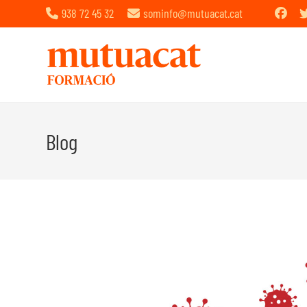
938 72 45 32
sominfo@mutuacat.cat
Blog