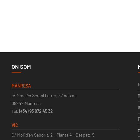
ON SOM
I
MANRESA
c/ Mossèn Serapí Ferrer, 37 baixos
Q
08242 Manresa
S
Tel.
(+34) 93 872 45 32
F
VIC
C
C/ Molí d'en Saborit, 2 - Planta 4 - Despatx 5