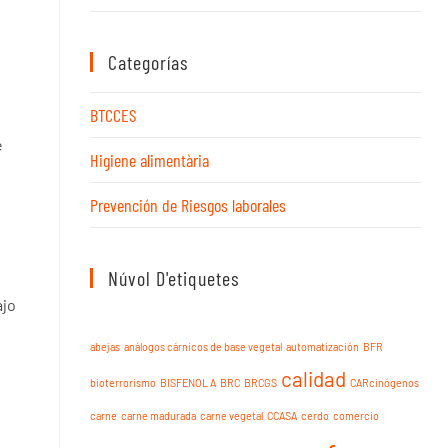
Categorías
BTCCES
e
Higiene alimentària
Prevención de Riesgos laborales
Núvol D'etiquetes
ajo
abejas
análogos cárnicos de base vegetal
automatización
BFR
calidad
bioterrorismo
BISFENOL A
BRC
BRCGS
CARcinógenos
carne
carne madurada
carne vegetal
CCASA
cerdo
comercio