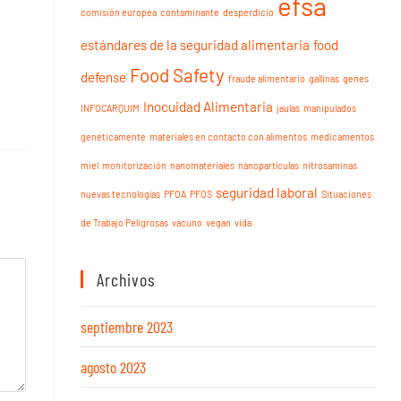
efsa
comisión europea
contaminante
desperdicio
estándares de la seguridad alimentaria
food
Food Safety
defense
fraude alimentario
gallinas
genes
Inocuidad Alimentaria
INFOCARQUIM
jaulas
manipulados
genéticamente
materiales en contacto con alimentos
medicamentos
miel
monitorización
nanomateriales
nanopartículas
nitrosaminas
seguridad laboral
nuevas tecnologías
PFOA
PFOS
Situaciones
de Trabajo Peligrosas
vacuno
vegan
vida
Archivos
septiembre 2023
agosto 2023