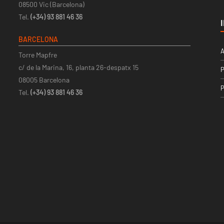
08500 Vic (Barcelona)
Tel.
(+34) 93 881 46 36
BARCELONA
A
Torre Mapfre
c/ de la Marina, 16, planta 26-despatx 15
P
08005 Barcelona
P
Tel.
(+34) 93 881 46 36