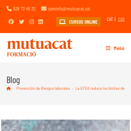
938 72 45 32
sominfo@mutuacat.cat
CAT
CAS
CURSOS ONLINE
Menú
Blog
>
Prevención de Riesgos laborales
>
La EFSA reduce los límites de cons