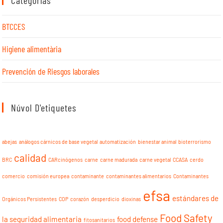
Categorías
BTCCES
Higiene alimentària
Prevención de Riesgos laborales
Núvol D'etiquetes
abejas
análogos cárnicos de base vegetal
automatización
bienestar animal
bioterrorismo
calidad
BRC
CARcinógenos
carne
carne madurada
carne vegetal
CCASA
cerdo
comercio
comisión europea
contaminante
contaminantes alimentarios
Contaminantes
efsa
estándares de
Orgánicos Persistentes
COP
corazón
desperdicio
dioxinas
Food Safety
la seguridad alimentaria
food defense
fitosanitarios