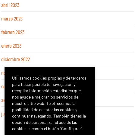
abril 2023
marzo 2023
febrero 2023
enero 2023
diciembre 2022
noviembre 2022
Utilizamos cookies propias y de terceros
para hacer posible tu navegación y
octubre 2022
recopilar información estadística que
nos ayude a mejorar los servicios de
septiembre 2022
nuestro sitio web. Te ofrecemos la
posibilidad de aceptar las cookies y
julio 2022
continuar navegando. También tienes la
opción de personalizar el uso de las
cookies clicando el botón "Configurar".