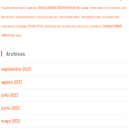
Inocuidad Alimentaria
fraude alimentario
gallinas
jaulas
materiales en contacto con
alimentos
medicamentos
monitorización
nanomateriales
nanopartículas
nitrosaminas
seguridad
nuevas tecnologías
PFOA
PFOS
polinización
productos cárnicos
residuos
laboral
vida
Archivos
septiembre 2023
agosto 2023
julio 2023
junio 2023
mayo 2023