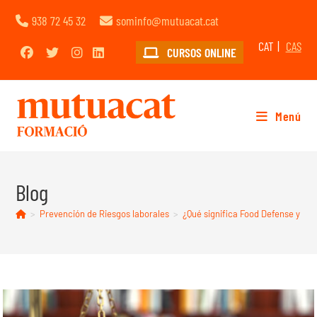
938 72 45 32
sominfo@mutuacat.cat
CAT
CAS
CURSOS ONLINE
Menú
Blog
>
Prevención de Riesgos laborales
>
¿Qué significa Food Defense y c