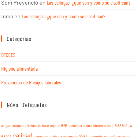
Som Prevenció
en
Las eslingas, ¿qué son y cómo se clasifican?
Inma
en
Las eslingas, ¿qué son y cómo se clasifican?
Categorías
BTCCES
Higiene alimentària
Prevención de Riesgos laborales
Núvol D'etiquetes
abejas
análogos cárnicos de base vegetal
BFR
bienestar animal
bioterrorismo
BISFENOL A
calidad
BRCGS
carne madurada
carne vegetal
CCASA
comercio
comisión europea