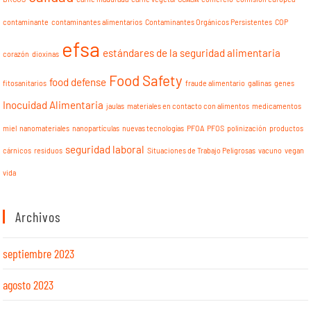
contaminante
contaminantes alimentarios
Contaminantes Orgánicos Persistentes
COP
efsa
estándares de la seguridad alimentaria
corazón
dioxinas
Food Safety
food defense
fitosanitarios
fraude alimentario
gallinas
genes
Inocuidad Alimentaria
jaulas
materiales en contacto con alimentos
medicamentos
miel
nanomateriales
nanopartículas
nuevas tecnologías
PFOA
PFOS
polinización
productos
seguridad laboral
cárnicos
residuos
Situaciones de Trabajo Peligrosas
vacuno
vegan
vida
Archivos
septiembre 2023
agosto 2023