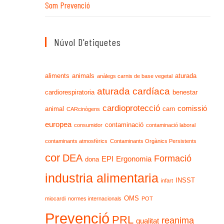
Som Prevenció
Núvol D'etiquetes
aliments
animals
aturada
anàlegs carnis de base vegetal
aturada cardíaca
cardiorespiratoria
benestar
cardioprotecció
comissió
animal
carn
CARcinògens
europea
contaminació
consumidor
contaminació laboral
contaminants atmosfèrics
Contaminants Orgànics Persistents
cor
DEA
Formació
EPI
Ergonomia
dona
industria alimentaria
INSST
infart
OMS
miocardi
normes internacionals
POT
Prevenció
PRL
reanima
qualitat