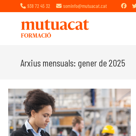
938 72 45 32
sominfo@mutuacat.cat
Vés
al
Arxius mensuals: gener de 2025
contingut