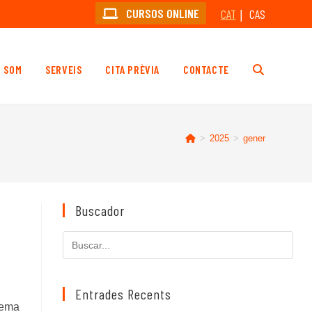
CURSOS ONLINE
CAT
CAS
I SOM
SERVEIS
CITA PRÈVIA
CONTACTE
ALTERNA
LA
>
2025
>
gener
CERCA
Buscador
AL
Cerca
en
LLOC
aquest
lloc
Entrades Recents
tema
web