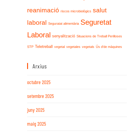
reanimació
salut
riscos microbiològics
Seguretat
laboral
Seguratat alimentària
Laboral
senyalització
Situacions de Treball Perilloses
Teletreball
STP
vegetal
vegetales
vegetals
Ús d'de màquines
Arxius
octubre 2025
setembre 2025
juny 2025
maig 2025