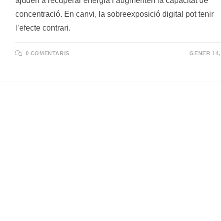
ajuden a recuperar energia i augmenten la capacitat de
concentració. En canvi, la sobreexposició digital pot tenir
l’efecte contrari.
0 COMENTARIS
GENER 14,