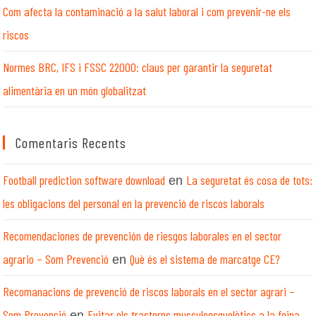
Com afecta la contaminació a la salut laboral i com prevenir-ne els
riscos
Normes BRC, IFS i FSSC 22000: claus per garantir la seguretat
alimentària en un món globalitzat
Comentaris Recents
Football prediction software download
La seguretat és cosa de tots:
en
les obligacions del personal en la prevenció de riscos laborals
Recomendaciones de prevención de riesgos laborales en el sector
agrario – Som Prevenció
Què és el sistema de marcatge CE?
en
Recomanacions de prevenció de riscos laborals en el sector agrari –
Som Prevenció
Evitar els trastorns musculoesquelètics a la feina
en