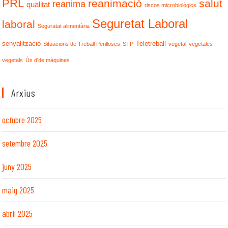
PRL
reanimació
salut
reanima
qualitat
riscos microbiològics
Seguretat Laboral
laboral
Seguratat alimentària
senyalització
Teletreball
Situacions de Treball Perilloses
STP
vegetal
vegetales
vegetals
Ús d'de màquines
Arxius
octubre 2025
setembre 2025
juny 2025
maig 2025
abril 2025