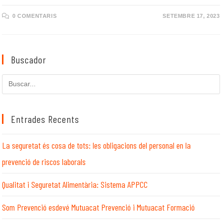
0 COMENTARIS
SETEMBRE 17, 2023
Buscador
Cerca
en
aquest
lloc
Entrades Recents
web
La seguretat és cosa de tots: les obligacions del personal en la
prevenció de riscos laborals
Qualitat i Seguretat Alimentària: Sistema APPCC
Som Prevenció esdevé Mutuacat Prevenció i Mutuacat Formació