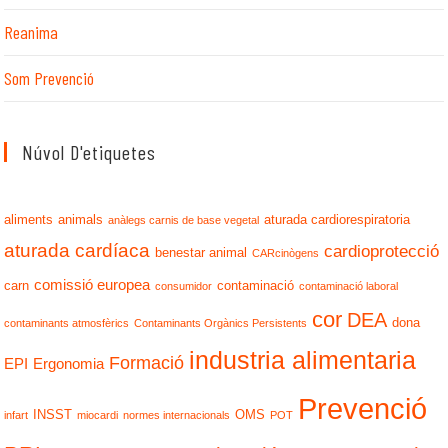
Reanima
Som Prevenció
Núvol D'etiquetes
aliments
animals
aturada cardiorespiratoria
anàlegs carnis de base vegetal
aturada cardíaca
cardioprotecció
benestar animal
CARcinògens
comissió europea
carn
contaminació
consumidor
contaminació laboral
cor
DEA
dona
contaminants atmosfèrics
Contaminants Orgànics Persistents
industria alimentaria
Formació
EPI
Ergonomia
Prevenció
INSST
OMS
infart
miocardi
normes internacionals
POT