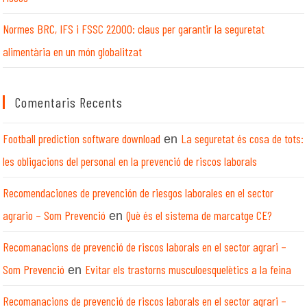
Normes BRC, IFS i FSSC 22000: claus per garantir la seguretat
alimentària en un món globalitzat
Comentaris Recents
Football prediction software download
La seguretat és cosa de tots:
en
les obligacions del personal en la prevenció de riscos laborals
Recomendaciones de prevención de riesgos laborales en el sector
agrario – Som Prevenció
Què és el sistema de marcatge CE?
en
Recomanacions de prevenció de riscos laborals en el sector agrari –
Som Prevenció
Evitar els trastorns musculoesquelètics a la feina
en
Recomanacions de prevenció de riscos laborals en el sector agrari –