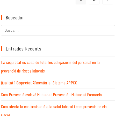
Buscador
Cerca
en
aquest
lloc
Entrades Recents
web
La seguretat és cosa de tots: les obligacions del personal en la
prevenció de riscos laborals
Qualitat i Seguretat Alimentària: Sistema APPCC
Som Prevenció esdevé Mutuacat Prevenció i Mutuacat Formació
Com afecta la contaminació a la salut laboral i com prevenir-ne els
riscos