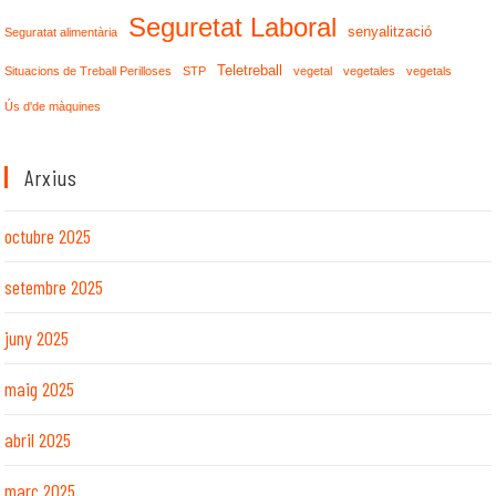
Seguretat Laboral
senyalització
Seguratat alimentària
Teletreball
Situacions de Treball Perilloses
STP
vegetal
vegetales
vegetals
Ús d'de màquines
Arxius
octubre 2025
setembre 2025
juny 2025
maig 2025
abril 2025
març 2025