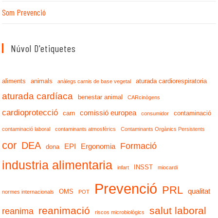
Som Prevenció
Núvol D'etiquetes
aliments
animals
aturada cardiorespiratoria
anàlegs carnis de base vegetal
aturada cardíaca
benestar animal
CARcinògens
cardioprotecció
comissió europea
carn
contaminació
consumidor
contaminació laboral
contaminants atmosfèrics
Contaminants Orgànics Persistents
cor
DEA
Formació
EPI
Ergonomia
dona
industria alimentaria
INSST
infart
miocardi
Prevenció
PRL
qualitat
OMS
normes internacionals
POT
reanimació
salut laboral
reanima
riscos microbiològics