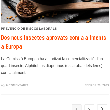
PREVENCIÓ DE RISCOS LABORALS
Dos nous insectes aprovats com a aliments
a Europa
La Comissió Europea ha autoritzat la comercialització d'un
quart insecte, Alphitobius diaperinus (escarabat dels fems),
com a aliment.
0 COMENTARIS
FEBRER 20, 2023
1
2
Vés a