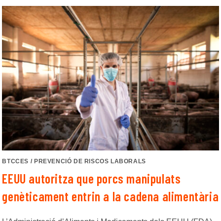
BTCCES
/
PREVENCIÓ DE RISCOS LABORALS
EEUU autoritza que porcs manipulats
genèticament entrin a la cadena alimentària