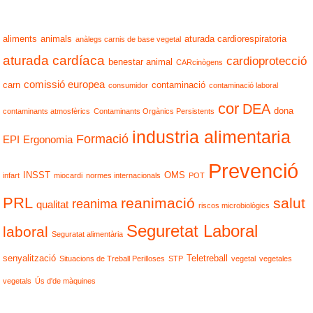
aliments
animals
aturada cardiorespiratoria
anàlegs carnis de base vegetal
aturada cardíaca
cardioprotecció
benestar animal
CARcinògens
comissió europea
carn
contaminació
consumidor
contaminació laboral
cor
DEA
dona
contaminants atmosfèrics
Contaminants Orgànics Persistents
industria alimentaria
Formació
EPI
Ergonomia
Prevenció
INSST
OMS
infart
miocardi
normes internacionals
POT
PRL
reanimació
salut
reanima
qualitat
riscos microbiològics
Seguretat Laboral
laboral
Seguratat alimentària
senyalització
Teletreball
Situacions de Treball Perilloses
STP
vegetal
vegetales
vegetals
Ús d'de màquines