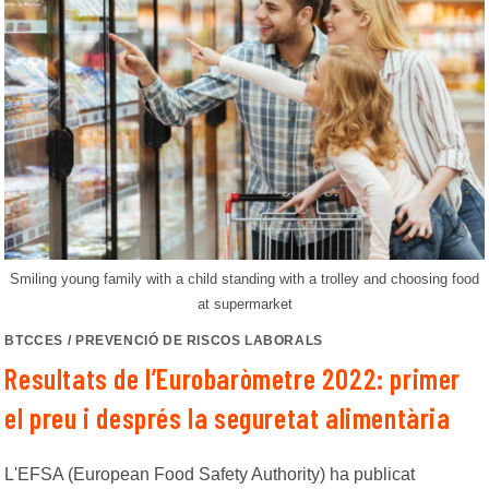
Smiling young family with a child standing with a trolley and choosing food
at supermarket
BTCCES
/
PREVENCIÓ DE RISCOS LABORALS
Resultats de l’Eurobaròmetre 2022: primer
el preu i després la seguretat alimentària
L'EFSA (European Food Safety Authority) ha publicat