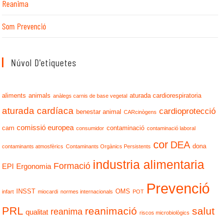
Reanima
Som Prevenció
Núvol D'etiquetes
aliments
animals
aturada cardiorespiratoria
anàlegs carnis de base vegetal
aturada cardíaca
cardioprotecció
benestar animal
CARcinògens
comissió europea
carn
contaminació
consumidor
contaminació laboral
cor
DEA
dona
contaminants atmosfèrics
Contaminants Orgànics Persistents
industria alimentaria
Formació
EPI
Ergonomia
Prevenció
INSST
OMS
infart
miocardi
normes internacionals
POT
PRL
reanimació
salut
reanima
qualitat
riscos microbiològics