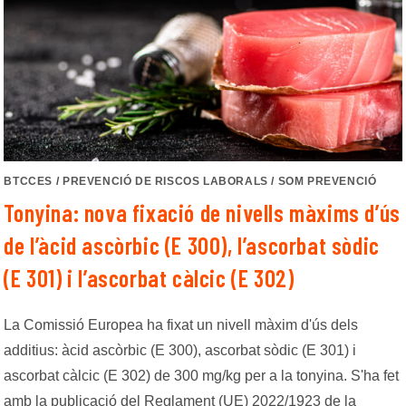
BTCCES
/
PREVENCIÓ DE RISCOS LABORALS
/
SOM PREVENCIÓ
Tonyina: nova fixació de nivells màxims d’ús
de l’àcid ascòrbic (E 300), l’ascorbat sòdic
(E 301) i l’ascorbat càlcic (E 302)
La Comissió Europea ha fixat un nivell màxim d'ús dels
additius: àcid ascòrbic (E 300), ascorbat sòdic (E 301) i
ascorbat càlcic (E 302) de 300 mg/kg per a la tonyina. S'ha fet
amb la publicació del Reglament (UE) 2022/1923 de la