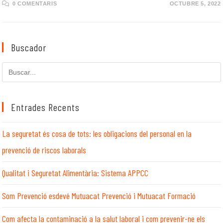
0 COMENTARIS
OCTUBRE 5, 2022
Buscador
Cerca
en
aquest
lloc
Entrades Recents
web
La seguretat és cosa de tots: les obligacions del personal en la
prevenció de riscos laborals
Qualitat i Seguretat Alimentària: Sistema APPCC
Som Prevenció esdevé Mutuacat Prevenció i Mutuacat Formació
Com afecta la contaminació a la salut laboral i com prevenir-ne els