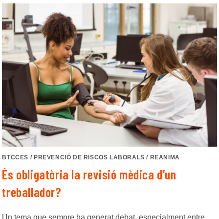
BTCCES
/
PREVENCIÓ DE RISCOS LABORALS
/
REANIMA
És obligatòria la revisió mèdica d’un
treballador?
Un tema que sempre ha generat debat, especialment entre