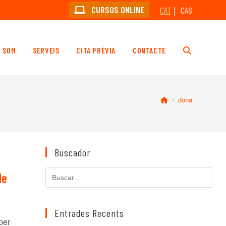
CURSOS ONLINE
CAT
CAS
I SOM
SERVEIS
CITA PRÈVIA
CONTACTE
ALTERNA
LA
>
dona
CERCA
Buscador
AL
Cerca
de
en
LLOC
aquest
lloc
Entrades Recents
per
web