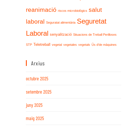
reanimació
salut
riscos microbiològics
Seguretat
laboral
Seguratat alimentària
Laboral
senyalització
Situacions de Treball Perilloses
Teletreball
STP
vegetal
vegetales
vegetals
Ús d'de màquines
Arxius
octubre 2025
setembre 2025
juny 2025
maig 2025