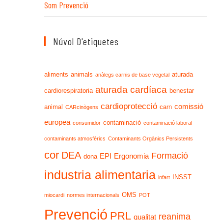
Som Prevenció
Núvol D'etiquetes
aliments
animals
aturada
anàlegs carnis de base vegetal
aturada cardíaca
cardiorespiratoria
benestar
cardioprotecció
comissió
animal
carn
CARcinògens
europea
contaminació
consumidor
contaminació laboral
contaminants atmosfèrics
Contaminants Orgànics Persistents
cor
DEA
Formació
EPI
Ergonomia
dona
industria alimentaria
INSST
infart
OMS
miocardi
normes internacionals
POT
Prevenció
PRL
reanima
qualitat