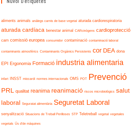
Núvol D'etiquetes
aliments
animals
aturada cardiorespiratoria
anàlegs carnis de base vegetal
aturada cardíaca
cardioprotecció
benestar animal
CARcinògens
comissió europea
carn
contaminació
consumidor
contaminació laboral
cor
DEA
dona
contaminants atmosfèrics
Contaminants Orgànics Persistents
industria alimentaria
Formació
EPI
Ergonomia
Prevenció
INSST
OMS
infart
miocardi
normes internacionals
POT
PRL
reanimació
salut
reanima
qualitat
riscos microbiològics
Seguretat Laboral
laboral
Seguratat alimentària
senyalització
Teletreball
Situacions de Treball Perilloses
STP
vegetal
vegetales
vegetals
Ús d'de màquines