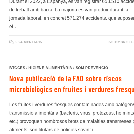
Durant el 2022, a Espanya, es van registrar 653.510 accid
de treball amb baixa. La majoria es van produir durant la
jornada laboral, en concret 571.274 accidents, que supose
el…
0 COMENTARIS
SETEMBRE 11,
BTCCES
/
HIGIENE ALIMENTÀRIA
/
SOM PREVENCIÓ
Nova publicació de la FAO sobre riscos
microbiològics en fruites i verdures fresq
Les fruites i verdures fresques contaminades amb patògen
transmissió alimentària (bacteris, virus, protozous, helmints
etc.) provoquen nombrosos brots de malalties transmeses 
aliments, son titulars de noticies sovint i…