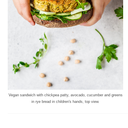
Vegan sandwich with chickpea patty, avocado, cucumber and greens
in rye bread in children's hands, top view.