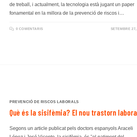
de treball, i actualment, la tecnologia està jugant un paper
fonamental en la millora de la prevenció de riscos i…
0 COMENTARIS
SETEMBRE 27,
PREVENCIÓ DE RISCOS LABORALS
Què és la sisifèmia? El nou trastorn labora
Segons un article publicat pels doctors espanyols Araceli
López i José Vicente, la sisifèmia, és "el patiment del