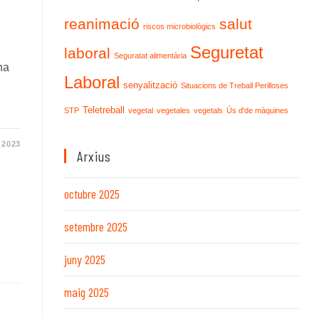
reanimació
salut
riscos microbiològics
Seguretat
laboral
Seguratat alimentària
ha
Laboral
senyalització
Situacions de Treball Perilloses
Teletreball
STP
vegetal
vegetales
vegetals
Ús d'de màquines
 2023
Arxius
octubre 2025
setembre 2025
juny 2025
maig 2025