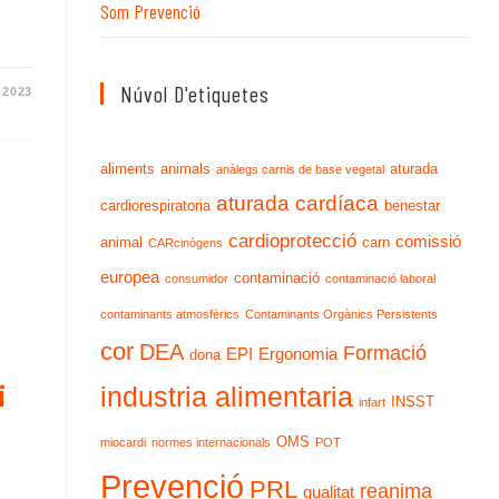
Som Prevenció
Núvol D'etiquetes
 2023
aliments
animals
aturada
anàlegs carnis de base vegetal
aturada cardíaca
cardiorespiratoria
benestar
cardioprotecció
comissió
animal
carn
CARcinògens
europea
contaminació
consumidor
contaminació laboral
contaminants atmosfèrics
Contaminants Orgànics Persistents
cor
DEA
Formació
EPI
Ergonomia
dona
i
industria alimentaria
INSST
infart
OMS
miocardi
normes internacionals
POT
Prevenció
PRL
reanima
qualitat