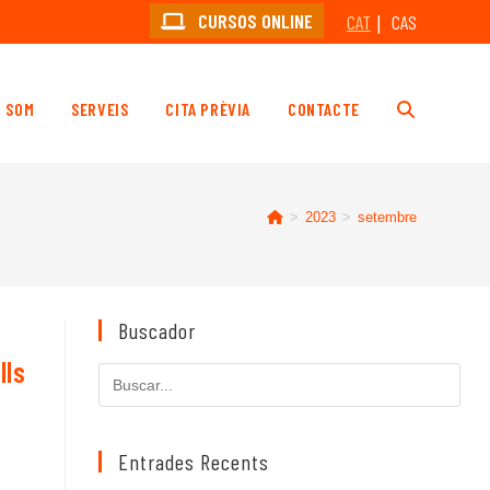
CURSOS ONLINE
CAT
CAS
I SOM
SERVEIS
CITA PRÈVIA
CONTACTE
ALTERNA
LA
>
2023
>
setembre
CERCA
Buscador
AL
lls
Cerca
en
LLOC
aquest
lloc
Entrades Recents
web