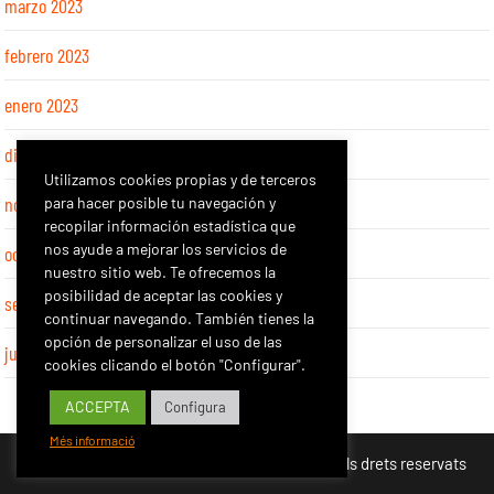
marzo 2023
febrero 2023
enero 2023
diciembre 2022
Utilizamos cookies propias y de terceros
noviembre 2022
para hacer posible tu navegación y
recopilar información estadística que
nos ayude a mejorar los servicios de
octubre 2022
nuestro sitio web. Te ofrecemos la
posibilidad de aceptar las cookies y
septiembre 2022
continuar navegando. También tienes la
opción de personalizar el uso de las
julio 2022
cookies clicando el botón "Configurar".
ACCEPTA
Configura
Més informació
Copyright 2026 - Mutuacat Prevenció - Tots els drets reservats