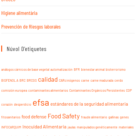
Higiene alimentària
Prevención de Riesgos laborales
Núvol D'etiquetes
análogos cárnicos de base vegetal
automatización
BFR
bienestar animal
bioterrorismo
calidad
BISFENOL A
BRC
BRCGS
CARcinógenos
carne
carne madurada
cerdo
comisión europea
contaminantes alimentarios
Contaminantes Orgánicos Persistentes
COP
efsa
estándares de la seguridad alimentaria
corazón
desperdicio
Food Safety
food defense
fitosanitarios
fraude alimentario
gallinas
genes
Inocuidad Alimentaria
INFOCARQUIM
jaulas
manipulados genéticamente
materiales