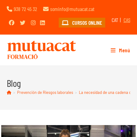
938 72 45 32
sominfo@mutuacat.cat
CAT
CAS
CURSOS ONLINE
Menú
Blog
>
Prevención de Riesgos laborales
>
La necesidad de una cadena del f