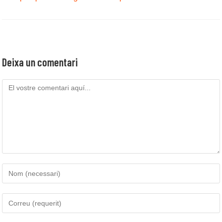
Deixa un comentari
Comenta
Introduïu
el
vostre
Introduïu
nom
la
o