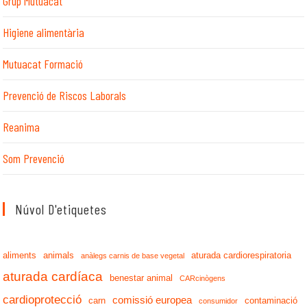
Grup Mutuacat
Higiene alimentària
Mutuacat Formació
Prevenció de Riscos Laborals
Reanima
Som Prevenció
Núvol D'etiquetes
aliments
animals
aturada cardiorespiratoria
anàlegs carnis de base vegetal
aturada cardíaca
benestar animal
CARcinògens
cardioprotecció
comissió europea
carn
contaminació
consumidor