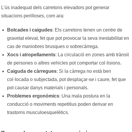
L’ús inadequat dels carretons elevadors pot generar
situacions perilloses, com ara:
Bolcades i caigudes
: Els carretons tenen un centre de
gravetat elevat, fet que pot provocar la seva inestabilitat en
cas de maniobres brusques o sobrecàrrega.
Xocs i atropellaments
: La circulació en zones amb trànsit
de persones o altres vehicles pot comportar co
l·l
isions.
Caiguda de càrregues
: Si la càrrega no està ben
co
l·l
ocada o subjectada, pot desplaçar-se i caure, fet que
pot causar danys materials i personals.
Problemes ergonòmics
: Una mala postura en la
conducció o moviments repetitius poden derivar en
trastorns musculoesquelètics.