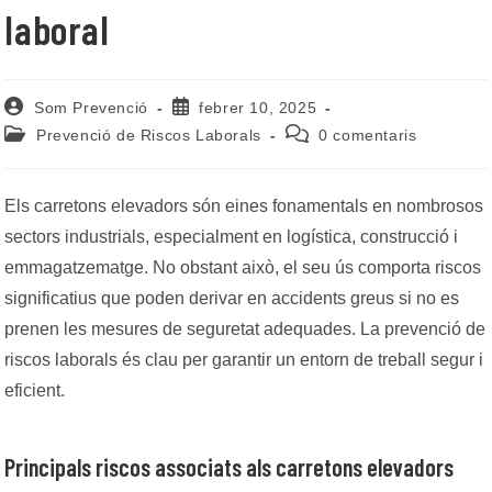
laboral
Autor
Entrada
Som Prevenció
febrer 10, 2025
de
publicada:
Categoria
Comentaris
Prevenció de Riscos Laborals
0 comentaris
l'entrada:
de
de
l'entrada:
l'entrada:
Els carretons elevadors són eines fonamentals en nombrosos
sectors industrials, especialment en logística, construcció i
emmagatzematge. No obstant això, el seu ús comporta riscos
significatius que poden derivar en accidents greus si no es
prenen les mesures de seguretat adequades. La prevenció de
riscos laborals és clau per garantir un entorn de treball segur i
eficient.
Principals riscos associats als carretons elevadors