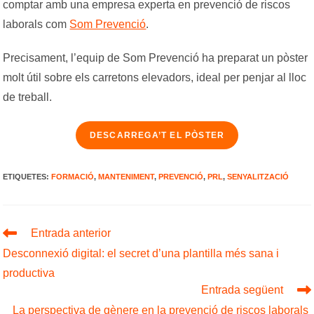
comptar amb una empresa experta en prevenció de riscos
laborals com
Som Prevenció
.
Precisament, l’equip de Som Prevenció ha preparat un pòster
molt útil sobre els carretons elevadors, ideal per penjar al lloc
de treball.
DESCARREGA’T EL PÒSTER
ETIQUETES
:
FORMACIÓ
,
MANTENIMENT
,
PREVENCIÓ
,
PRL
,
SENYALITZACIÓ
Llegeix
Entrada anterior
més
Desconnexió digital: el secret d’una plantilla més sana i
articles
productiva
Entrada següent
La perspectiva de gènere en la prevenció de riscos laborals