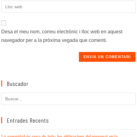
vostra
Introduïu
nom
adreça
l'URL
d'usuari
electrònica
de
per
per
la
comentar
comentar
Desa el meu nom, correu electrònic i lloc web en aquest
vostra
navegador per a la pròxima vegada que comenti.
web
(opcional)
Buscador
Cerca
en
aquest
lloc
Entrades Recents
web
La seguretat és cosa de tots: les obligacions del personal en la