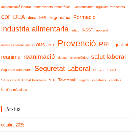
contaminació laboral
contaminants atmosfèrics
Contaminants Orgànics Persistents
cor
DEA
Formació
EPI
Ergonomia
dona
industria alimentaria
INSST
infart
miocardi
Prevenció
PRL
qualitat
OMS
normes internacionals
POT
reanimació
salut laboral
reanima
riscos microbiològics
Seguretat Laboral
senyalització
Seguratat alimentària
Teletreball
Situacions de Treball Perilloses
STP
vegetal
vegetales
vegetals
Ús d'de màquines
Arxius
octubre 2025