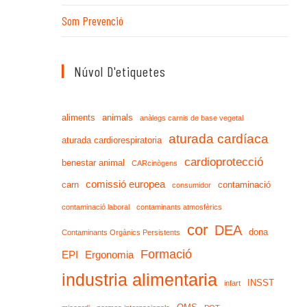
Som Prevenció
Núvol D'etiquetes
aliments
animals
anàlegs carnis de base vegetal
aturada cardíaca
aturada cardiorespiratoria
cardioprotecció
benestar animal
CARcinògens
comissió europea
carn
contaminació
consumidor
contaminació laboral
contaminants atmosfèrics
cor
DEA
dona
Contaminants Orgànics Persistents
Formació
EPI
Ergonomia
industria alimentaria
INSST
infart