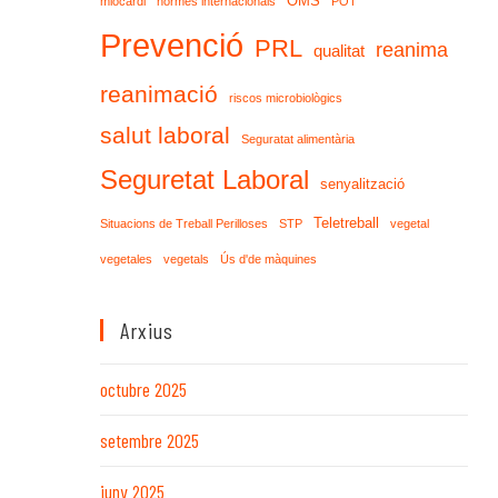
OMS
miocardi
normes internacionals
POT
Prevenció
PRL
reanima
qualitat
reanimació
riscos microbiològics
salut laboral
Seguratat alimentària
Seguretat Laboral
senyalització
Teletreball
Situacions de Treball Perilloses
STP
vegetal
vegetales
vegetals
Ús d'de màquines
Arxius
octubre 2025
setembre 2025
juny 2025