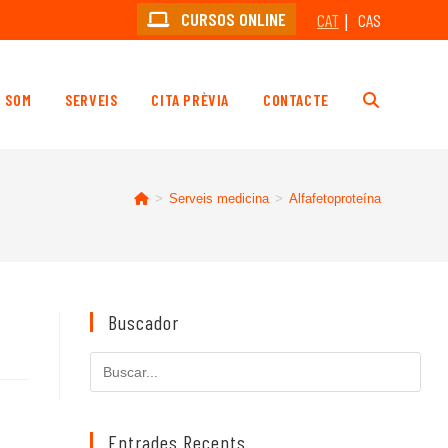
CURSOS ONLINE
CAT
CAS
I SOM
SERVEIS
CITA PRÈVIA
CONTACTE
ALTERNA
LA
>
Serveis medicina
>
Alfafetoproteína
CERCA
AL
Buscador
Cerca
LLOC
en
aquest
lloc
Entrades Recents