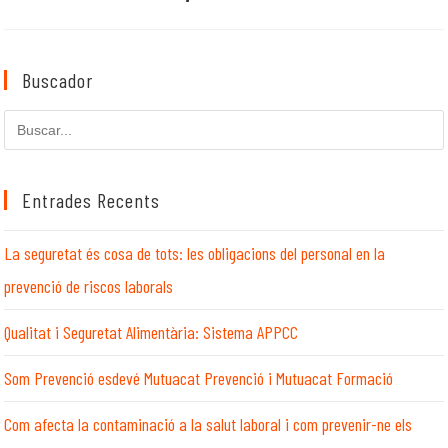
Buscador
Cerca
en
aquest
lloc
Entrades Recents
web
La seguretat és cosa de tots: les obligacions del personal en la
prevenció de riscos laborals
Qualitat i Seguretat Alimentària: Sistema APPCC
Som Prevenció esdevé Mutuacat Prevenció i Mutuacat Formació
Com afecta la contaminació a la salut laboral i com prevenir-ne els