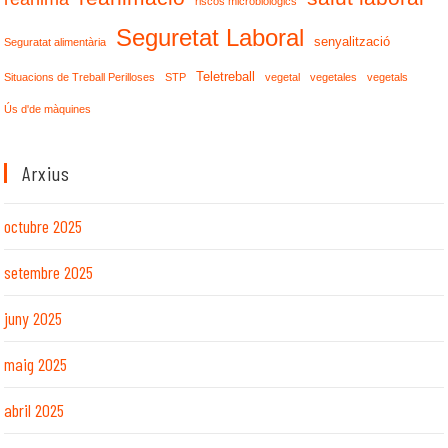
riscos microbiològics
Seguretat Laboral
senyalització
Seguratat alimentària
Teletreball
Situacions de Treball Perilloses
STP
vegetal
vegetales
vegetals
Ús d'de màquines
Arxius
octubre 2025
setembre 2025
juny 2025
maig 2025
abril 2025