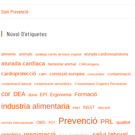
Som Prevenció
Núvol D'etiquetes
aliments
animals
aturada cardiorespiratoria
anàlegs carnis de base vegetal
aturada cardíaca
benestar animal
CARcinògens
cardioprotecció
comissió europea
carn
contaminació
consumidor
contaminació laboral
contaminants atmosfèrics
Contaminants Orgànics Persistents
cor
DEA
Formació
EPI
Ergonomia
dona
industria alimentaria
INSST
infart
miocardi
Prevenció
PRL
qualitat
OMS
normes internacionals
POT
reanimació
salut laboral
reanima