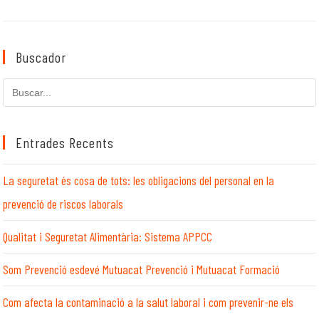
Buscador
Cerca
en
aquest
lloc
Entrades Recents
web
La seguretat és cosa de tots: les obligacions del personal en la
prevenció de riscos laborals
Qualitat i Seguretat Alimentària: Sistema APPCC
Som Prevenció esdevé Mutuacat Prevenció i Mutuacat Formació
Com afecta la contaminació a la salut laboral i com prevenir-ne els