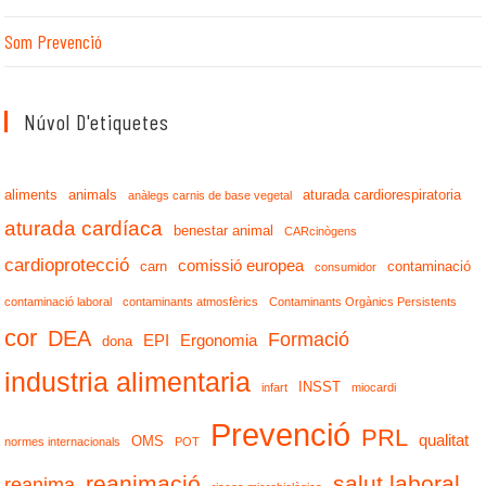
Som Prevenció
Núvol D'etiquetes
aliments
animals
aturada cardiorespiratoria
anàlegs carnis de base vegetal
aturada cardíaca
benestar animal
CARcinògens
cardioprotecció
comissió europea
carn
contaminació
consumidor
contaminació laboral
contaminants atmosfèrics
Contaminants Orgànics Persistents
cor
DEA
Formació
EPI
Ergonomia
dona
industria alimentaria
INSST
infart
miocardi
Prevenció
PRL
qualitat
OMS
normes internacionals
POT
reanimació
salut laboral
reanima