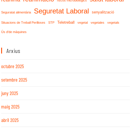
riscos microbiològics
Seguretat Laboral
senyalització
Seguratat alimentària
Teletreball
Situacions de Treball Perilloses
STP
vegetal
vegetales
vegetals
Ús d'de màquines
Arxius
octubre 2025
setembre 2025
juny 2025
maig 2025
abril 2025