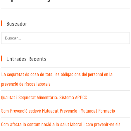
Buscador
Cerca
en
aquest
lloc
Entrades Recents
web
La seguretat és cosa de tots: les obligacions del personal en la
prevenció de riscos laborals
Qualitat i Seguretat Alimentària: Sistema APPCC
Som Prevenció esdevé Mutuacat Prevenció i Mutuacat Formació
Com afecta la contaminació a la salut laboral i com prevenir-ne els