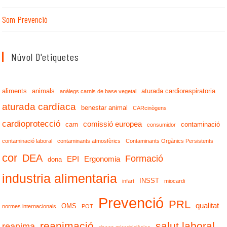
Som Prevenció
Núvol D'etiquetes
aliments
animals
aturada cardiorespiratoria
anàlegs carnis de base vegetal
aturada cardíaca
benestar animal
CARcinògens
cardioprotecció
comissió europea
carn
contaminació
consumidor
contaminació laboral
contaminants atmosfèrics
Contaminants Orgànics Persistents
cor
DEA
Formació
EPI
Ergonomia
dona
industria alimentaria
INSST
infart
miocardi
Prevenció
PRL
qualitat
OMS
normes internacionals
POT
reanimació
salut laboral
reanima