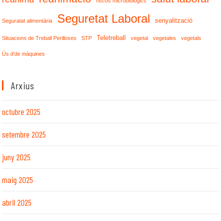
riscos microbiològics
Seguretat Laboral
senyalització
Seguratat alimentària
Teletreball
Situacions de Treball Perilloses
STP
vegetal
vegetales
vegetals
Ús d'de màquines
Arxius
octubre 2025
setembre 2025
juny 2025
maig 2025
abril 2025