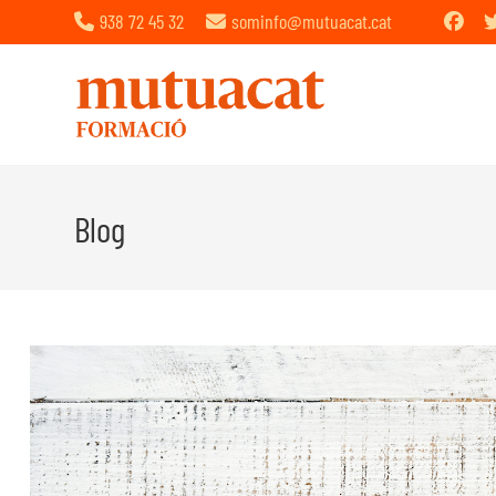
938 72 45 32
sominfo@mutuacat.cat
Blog