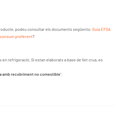
e producte, podeu consultar els documents següents:
Guia EFSA
 consum preferent
?
 en refrigeració. Si estan elaborats a base de llet crua, es
ça amb recobriment no comestible
”.