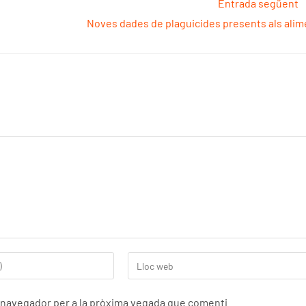
Entrada següent
Noves dades de plaguicides presents als alim
t navegador per a la pròxima vegada que comenti.