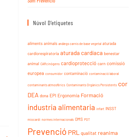
Som Prevenció
Núvol D'etiquetes
aliments
animals
aturada
anàlegs carnis de base vegetal
aturada cardíaca
cardiorespiratoria
benestar
cardioprotecció
comissió
animal
carn
CARcinògens
europea
contaminació
consumidor
contaminació laboral
cor
contaminants atmosfèrics
Contaminants Orgànics Persistents
DEA
Formació
EPI
Ergonomia
dona
industria alimentaria
INSST
infart
OMS
miocardi
normes internacionals
POT
Prevenció
PRL
reanima
qualitat