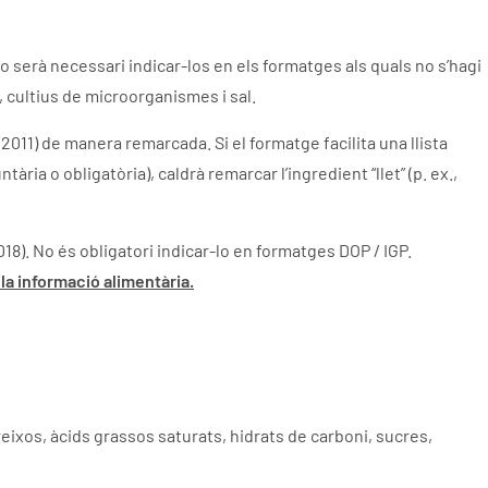
o serà necessari indicar-los en els formatges als quals no s’hagi
s, cultius de microorganismes i sal.
011) de manera remarcada. Si el formatge facilita una llista
ia o obligatòria), caldrà remarcar l’ingredient “llet” (p. ex.,
018). No és obligatori indicar-lo en formatges DOP / IGP.
la informació alimentària.
greixos, àcids grassos saturats, hidrats de carboni, sucres,