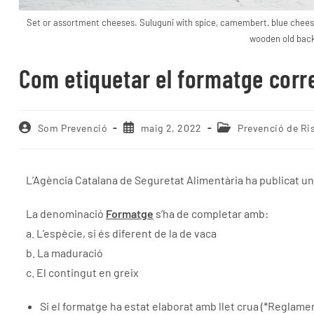
Set or assortment cheeses. Suluguni with spice, camembert, blue chee
wooden old bac
Com etiquetar el formatge cor
Som Prevenció
maig 2, 2022
Prevenció de Ri
L’Agència Catalana de Seguretat Alimentària ha publicat u
La denominació
Formatge
s’ha de completar amb:
a. L’espècie, si és diferent de la de vaca
b. La maduració
c. El contingut en greix
Si el formatge ha estat elaborat amb llet crua (*Reglame