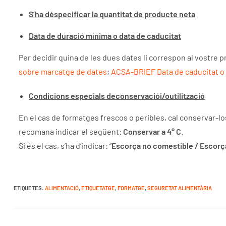
S’ha déspecificar la quantitat de producte neta
Data de duració mínima o data de caducitat
Per decidir quina de les dues dates li correspon al vostr
sobre marcatge de dates
;
ACSA-BRIEF Data de caducitat o
Condicions especials deconservaciói/outilització
En el cas de formatges frescos o peribles, cal conservar-los
recomana indicar el següent:
Conservar a 4° C
.
Si és el cas, s’ha d’indicar: “
Escorça no comestible / Escor
ETIQUETES
:
ALIMENTACIÓ
,
ETIQUETATGE
,
FORMATGE
,
SEGURETAT ALIMENTÀRIA