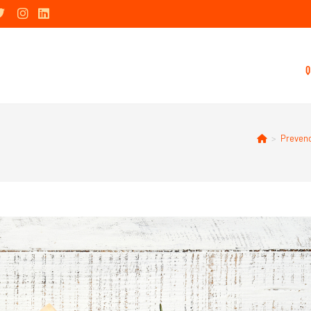
Q
>
Prevenc