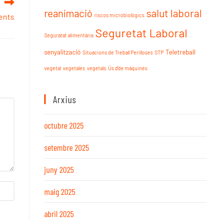
reanimació
salut laboral
riscos microbiològics
ents
Seguretat Laboral
Seguratat alimentària
senyalització
Teletreball
Situacions de Treball Perilloses
STP
vegetal
vegetales
vegetals
Ús d'de màquines
Arxius
octubre 2025
setembre 2025
juny 2025
maig 2025
abril 2025