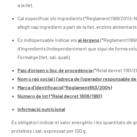
a la llet.
Cal especificar els Ingredients (*Reglament1169/2011)- N
afegit cap ingredient a part de la llet, enzims alimentari
És indispensable indicar els
a
l·l
èrgens
(*Reglament1169/2
d’ingredients (independentment que sigui de forma voluntàr
Formatge (llet, sal, quall).
País d’origen o lloc de procedència
(*Reial decret 1181/2
Nom o raó social i l’adreça de l’operador responsable de 
Marca d’identificació(*Reglament853/2004)
Número de lot (*Reial decret 1808/1991)
Informació nutricional
És obligatori indicar el valor energètic i les quantitats de 
proteïnes i sal; expressat per 100 g.