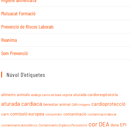
Mutuacat Formació
Prevenció de Riscos Laborals
Reanima
Som Prevenció
Núvol D'etiquetes
aliments
animals
aturada cardiorespiratoria
anàlegs carnis de base vegetal
aturada cardíaca
cardioprotecció
benestar animal
CARcinògens
comissió europea
carn
contaminació
consumidor
contaminació laboral
cor
DEA
EPI
dona
contaminants atmosfèrics
Contaminants Orgànics Persistents