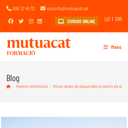
938 72 45 32
sominfo@mutuacat.cat
CAT
CAS
CURSOS ONLINE
Menú
Blog
>
Higiene alimentària
>
Noves dades de plaguicides presents als alim