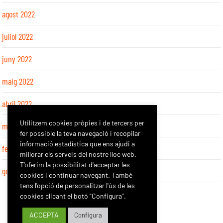
agost 2022
juliol 2022
juny 2022
maig 2022
abril 2022
Utilitzem cookies pròpies i de tercers per
març 2022
fer possible la teva navegació i recopilar
informació estadística que ens ajudi a
febrer 2022
millorar els serveis del nostre lloc web.
T'oferim la possibilitat d'acceptar les
gener 2022
cookies i continuar navegant. També
tens l'opció de personalitzar l'ús de les
cookies clicant el botó "Configura".
ACCEPTA
Configura