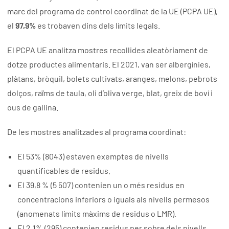
marc del programa de control coordinat de la UE (PCPA UE),
el
97,9%
es trobaven dins dels límits legals.
El PCPA UE analitza mostres recollides aleatòriament de
dotze productes alimentaris. El 2021, van ser albergínies,
plàtans, bròquil, bolets cultivats, aranges, melons, pebrots
dolços, raïms de taula, oli d’oliva verge, blat, greix de boví i
ous de gallina.
De les mostres analitzades al programa coordinat:
El 53% (8043) estaven exemptes de nivells
quantificables de residus.
El 39,8 % (5 507) contenien un o més residus en
concentracions inferiors o iguals als nivells permesos
(anomenats límits màxims de residus o LMR).
El 2,1% (295) contenien residus per sobre dels nivells