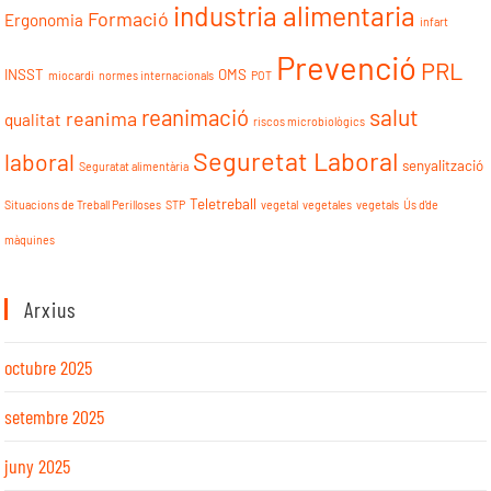
industria alimentaria
Formació
Ergonomia
infart
Prevenció
PRL
INSST
OMS
miocardi
normes internacionals
POT
reanimació
salut
reanima
qualitat
riscos microbiològics
Seguretat Laboral
laboral
senyalització
Seguratat alimentària
Teletreball
Situacions de Treball Perilloses
STP
vegetal
vegetales
vegetals
Ús d'de
màquines
Arxius
octubre 2025
setembre 2025
juny 2025