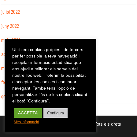
juliol 2022
juny 2022
maig 2022
Utilitzem cookies pròpies i de tercers
abril 2022
per fer possible la teva navegació i
recopilar informació estadística que
març 2022
ens ajudi a millorar els serveis del
nostre lloc web. T'oferim la possibilitat
febrer 2022
d'acceptar les cookies i continuar
navegant. També tens l'opció de
personalitzar l'ús de les cookies clicant
gener 2022
el botó "Configura".
ACCEPTA
Configura
Més informació
Copyright 2026 - Mutuacat Prevenció - Tots els drets
reservats