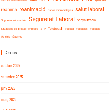
reanimació
salut laboral
reanima
riscos microbiològics
Seguretat Laboral
senyalització
Seguratat alimentària
Teletreball
Situacions de Treball Perilloses
STP
vegetal
vegetales
vegetals
Ús d'de màquines
Arxius
octubre 2025
setembre 2025
juny 2025
maig 2025