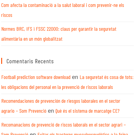
Com afecta la contaminació a la salut laboral i com prevenir-ne els
riscos
Normes BRC, IFS i FSSC 22000: claus per garantir la seguretat
alimentària en un món globalitzat
Comentaris Recents
Football prediction software download
La seguretat és cosa de tots:
en
les obligacions del personal en la prevenció de riscos laborals
Recomendaciones de prevención de riesgos laborales en el sector
agrario – Som Prevenció
Què és el sistema de marcatge CE?
en
Recomanacions de prevenció de riscos laborals en el sector agrari –
Som Prevenció
Evitar els trastorns musculoesquelètics a la feina
en