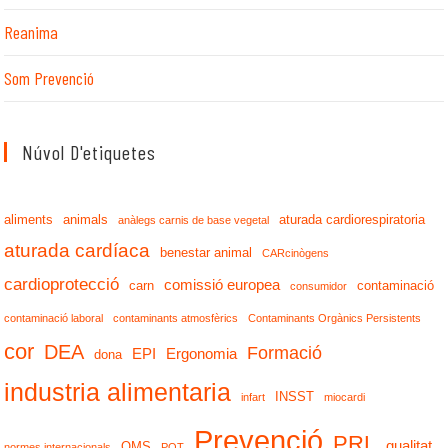
Reanima
Som Prevenció
Núvol D'etiquetes
aliments
animals
aturada cardiorespiratoria
anàlegs carnis de base vegetal
aturada cardíaca
benestar animal
CARcinògens
cardioprotecció
comissió europea
carn
contaminació
consumidor
contaminació laboral
contaminants atmosfèrics
Contaminants Orgànics Persistents
cor
DEA
Formació
EPI
Ergonomia
dona
industria alimentaria
INSST
infart
miocardi
Prevenció
PRL
qualitat
OMS
normes internacionals
POT