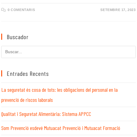
0 COMENTARIS
SETEMBRE 17, 2023
Buscador
Cerca
en
aquest
lloc
Entrades Recents
web
La seguretat és cosa de tots: les obligacions del personal en la
prevenció de riscos laborals
Qualitat i Seguretat Alimentària: Sistema APPCC
Som Prevenció esdevé Mutuacat Prevenció i Mutuacat Formació