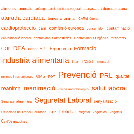
aliments
animals
aturada cardiorespiratoria
anàlegs carnis de base vegetal
aturada cardíaca
benestar animal
CARcinògens
cardioprotecció
comissió europea
carn
contaminació
consumidor
contaminació laboral
contaminants atmosfèrics
Contaminants Orgànics Persistents
cor
DEA
Formació
EPI
Ergonomia
dona
industria alimentaria
INSST
infart
miocardi
Prevenció
PRL
qualitat
OMS
normes internacionals
POT
reanimació
salut laboral
reanima
riscos microbiològics
Seguretat Laboral
senyalització
Seguratat alimentària
Teletreball
Situacions de Treball Perilloses
STP
vegetal
vegetales
vegetals
Ús d'de màquines