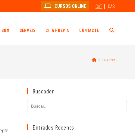
CURSOS ONLINE
CAT
CAS
I SOM
SERVEIS
CITA PRÈVIA
CONTACTE
ALTERNA
LA
>
higiene
CERCA
Buscador
AL
Cerca
en
LLOC
aquest
lloc
Entrades Recents
epte
web