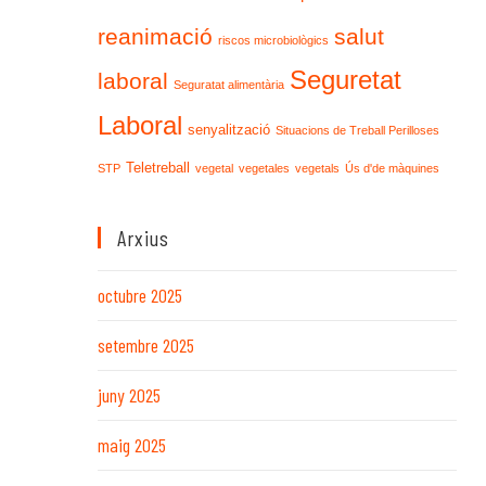
reanimació
salut
riscos microbiològics
Seguretat
laboral
Seguratat alimentària
Laboral
senyalització
Situacions de Treball Perilloses
Teletreball
STP
vegetal
vegetales
vegetals
Ús d'de màquines
Arxius
octubre 2025
setembre 2025
juny 2025
maig 2025