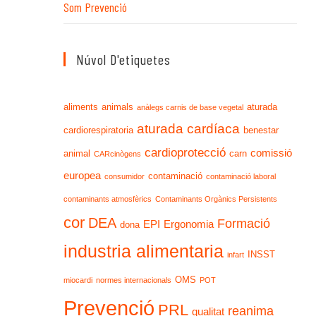
Som Prevenció
Núvol D'etiquetes
aliments
animals
aturada
anàlegs carnis de base vegetal
aturada cardíaca
cardiorespiratoria
benestar
cardioprotecció
comissió
animal
carn
CARcinògens
europea
contaminació
consumidor
contaminació laboral
contaminants atmosfèrics
Contaminants Orgànics Persistents
cor
DEA
Formació
EPI
Ergonomia
dona
industria alimentaria
INSST
infart
OMS
miocardi
normes internacionals
POT
Prevenció
PRL
reanima
qualitat