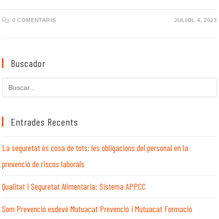
0 COMENTARIS
JULIOL 4, 2023
Buscador
Cerca
en
aquest
lloc
Entrades Recents
web
La seguretat és cosa de tots: les obligacions del personal en la
prevenció de riscos laborals
Qualitat i Seguretat Alimentària: Sistema APPCC
Som Prevenció esdevé Mutuacat Prevenció i Mutuacat Formació