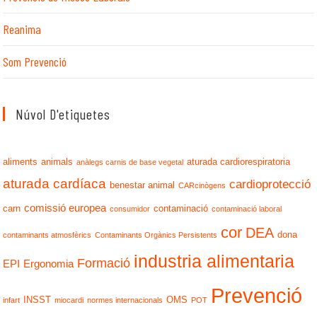
Reanima
Som Prevenció
Núvol D'etiquetes
aliments
animals
aturada cardiorespiratoria
anàlegs carnis de base vegetal
aturada cardíaca
cardioprotecció
benestar animal
CARcinògens
comissió europea
carn
contaminació
consumidor
contaminació laboral
cor
DEA
dona
contaminants atmosfèrics
Contaminants Orgànics Persistents
industria alimentaria
Formació
EPI
Ergonomia
Prevenció
INSST
OMS
infart
miocardi
normes internacionals
POT