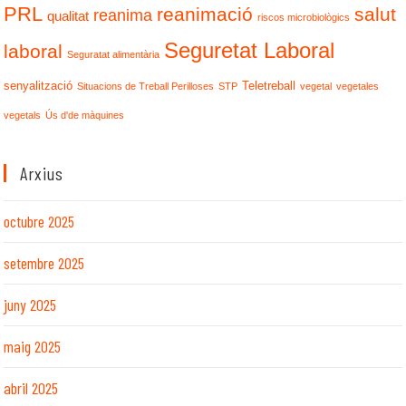
PRL
reanimació
salut
reanima
qualitat
riscos microbiològics
Seguretat Laboral
laboral
Seguratat alimentària
senyalització
Teletreball
Situacions de Treball Perilloses
STP
vegetal
vegetales
vegetals
Ús d'de màquines
Arxius
octubre 2025
setembre 2025
juny 2025
maig 2025
abril 2025