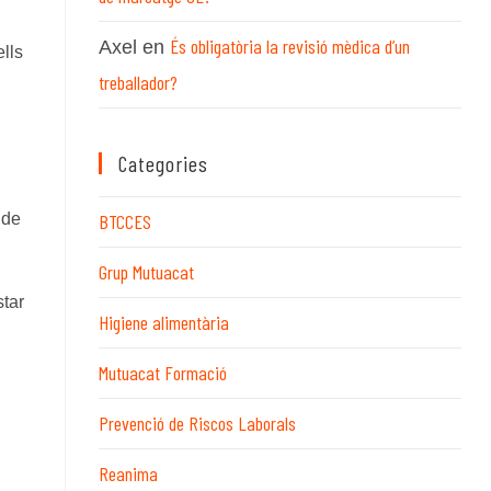
És obligatòria la revisió mèdica d’un
Axel
en
lls
treballador?
Categories
 de
BTCCES
Grup Mutuacat
star
Higiene alimentària
Mutuacat Formació
Prevenció de Riscos Laborals
Reanima