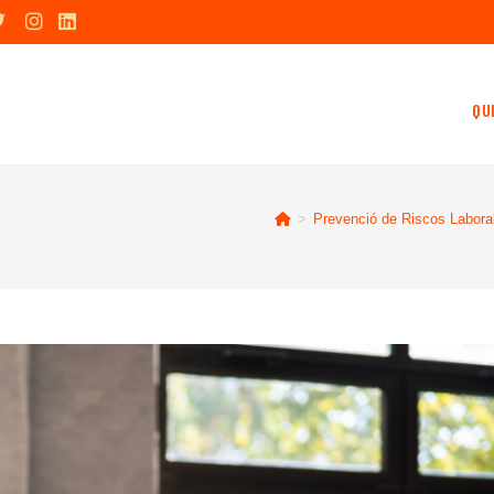
QU
>
Prevenció de Riscos Labora