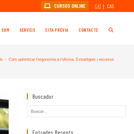
CURSOS ONLINE
CAT
CAS
I SOM
SERVEIS
CITA PRÈVIA
CONTACTE
ALTERNA
LA
ls
>
Com optimitzar l’ergonomia a l’oficina: Estratègies i recursos
CERCA
AL
Buscador
Cerca
LLOC
en
aquest
lloc
Entrades Recents