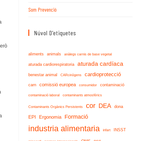
Som Prevenció
a
Núvol D'etiquetes
però
aliments
animals
anàlegs carnis de base vegetal
aturada cardíaca
aturada cardiorespiratoria
cardioprotecció
benestar animal
CARcinògens
comissió europea
carn
contaminació
consumidor
a
contaminació laboral
contaminants atmosfèrics
cor
DEA
dona
Contaminants Orgànics Persistents
a
Formació
EPI
Ergonomia
industria alimentaria
INSST
infart