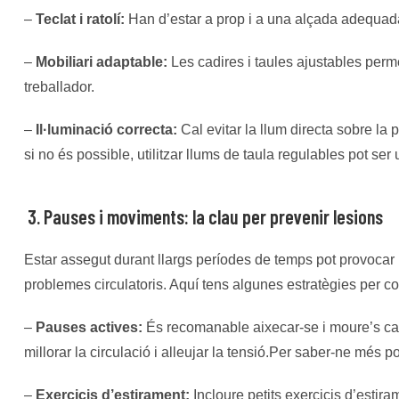
–
Teclat i ratolí:
Han d’estar a prop i a una alçada adequada 
–
Mobiliari adaptable:
Les cadires i taules ajustables perm
treballador.
–
I
l·l
uminació correcta:
Cal evitar la llum directa sobre la p
si no és possible, utilitzar llums de taula regulables pot se
3. Pauses i moviments: la clau per prevenir lesions
Estar assegut durant llargs períodes de temps pot provocar 
problemes circulatoris. Aquí tens algunes estratègies per c
–
Pauses actives:
És recomanable aixecar-se i moure’s ca
millorar la circulació i alleujar la tensió.Per saber-ne més po
–
Exercicis d’estirament:
Incloure petits exercicis d’estira