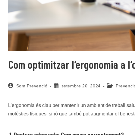
Com optimitzar l’ergonomia a l’o
Autor
Entrada
Categoria
Som Prevenció
setembre 20, 2024
Prevenci
de
publicada:
de
l'entrada:
l'entrada:
L’ergonomia és clau per mantenir un ambient de treball salud
molèsties físiques, sinó que també pot augmentar el benestar
1. Postura adequada: Com seure correctament?