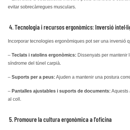
evitar sobrecàrregues musculars.
4. Tecnologia i recursos ergonòmics: Inversió inte
l·l
i
Incorporar tecnologies ergonòmiques pot ser una inversió que 
–
Teclats i ratolins ergonòmics:
Dissenyats per mantenir l
síndrome del túnel carpià.
–
Suports per a peus:
Ajuden a mantenir una postura correct
–
Pantalles ajustables i suports de documents:
Aquests a
al coll.
5. Promoure la cultura ergonòmica a l’oficina