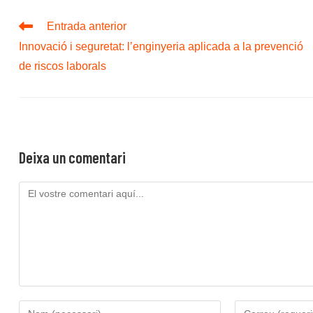
Llegeix
Entrada anterior
més
Innovació i seguretat: l’enginyeria aplicada a la prevenció
articles
de riscos laborals
Deixa un comentari
Comenta
Introduïu
Introduïu