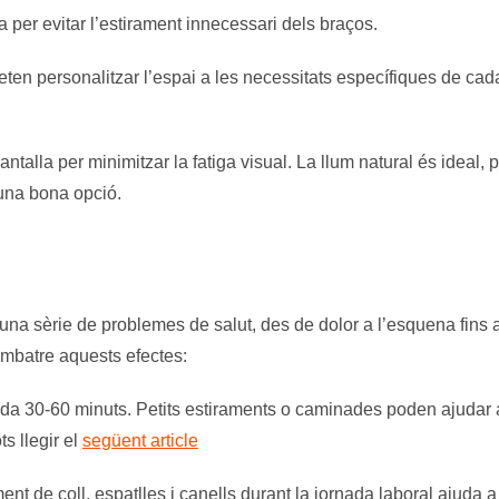
per evitar l’estirament innecessari dels braços.
eten personalitzar l’espai a les necessitats específiques de cad
antalla per minimitzar la fatiga visual. La llum natural és ideal, 
r una bona opció.
una sèrie de problemes de salut, des de dolor a l’esquena fins 
ombatre aquests efectes:
da 30-60 minuts. Petits estiraments o caminades poden ajudar 
ts llegir el
següent article
ment de coll, espatlles i canells durant la jornada laboral ajuda a