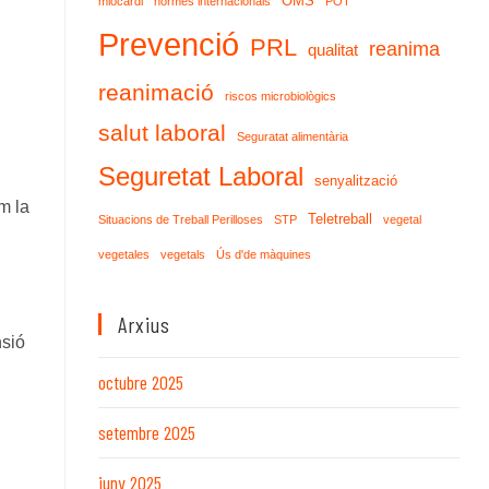
OMS
miocardi
normes internacionals
POT
Prevenció
PRL
reanima
qualitat
reanimació
riscos microbiològics
salut laboral
Seguratat alimentària
Seguretat Laboral
senyalització
m la
Teletreball
Situacions de Treball Perilloses
STP
vegetal
vegetales
vegetals
Ús d'de màquines
Arxius
nsió
octubre 2025
setembre 2025
juny 2025