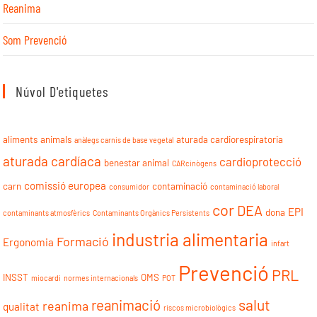
Reanima
Som Prevenció
Núvol D'etiquetes
aliments
animals
aturada cardiorespiratoria
anàlegs carnis de base vegetal
aturada cardíaca
cardioprotecció
benestar animal
CARcinògens
comissió europea
carn
contaminació
consumidor
contaminació laboral
cor
DEA
EPI
dona
contaminants atmosfèrics
Contaminants Orgànics Persistents
industria alimentaria
Formació
Ergonomia
infart
Prevenció
PRL
INSST
OMS
miocardi
normes internacionals
POT
reanimació
salut
reanima
qualitat
riscos microbiològics