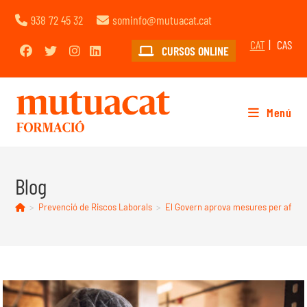
938 72 45 32
sominfo@mutuacat.cat
CAT
CAS
CURSOS ONLINE
Menú
Blog
>
Prevenció de Riscos Laborals
>
El Govern aprova mesures per afavor