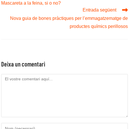
Mascareta a la feina, si o no?
articles
Entrada següent
Nova guia de bones pràctiques per l’emmagatzematge de
productes químics perillosos
Deixa un comentari
Comenta
Introduïu