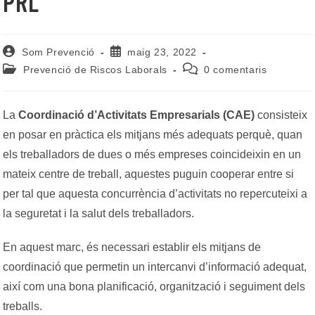
PRL
Autor
Entrada
Som Prevenció
maig 23, 2022
de
publicada:
Categoria
Comentaris
Prevenció de Riscos Laborals
0 comentaris
l'entrada:
de
de
l'entrada:
l'entrada:
La
Coordinació d’Activitats Empresarials (CAE)
consisteix
en posar en pràctica els mitjans més adequats perquè, quan
els treballadors de dues o més empreses coincideixin en un
mateix centre de treball, aquestes puguin cooperar entre si
per tal que aquesta concurrència d’activitats no repercuteixi a
la seguretat i la salut dels treballadors.
En aquest marc, és necessari establir els mitjans de
coordinació que permetin un intercanvi d’informació adequat,
així com una bona planificació, organització i seguiment dels
treballs.