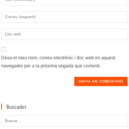
el
vostre
Introduïu
nom
la
o
vostra
Introduïu
nom
adreça
l'URL
d'usuari
electrònica
de
per
per
la
comentar
comentar
Desa el meu nom, correu electrònic i lloc web en aquest
vostra
navegador per a la pròxima vegada que comenti.
web
(opcional)
Buscador
Cerca
en