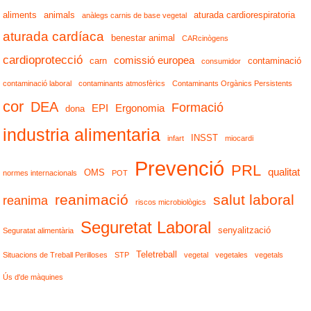
aliments
animals
aturada cardiorespiratoria
anàlegs carnis de base vegetal
aturada cardíaca
benestar animal
CARcinògens
cardioprotecció
comissió europea
carn
contaminació
consumidor
contaminació laboral
contaminants atmosfèrics
Contaminants Orgànics Persistents
cor
DEA
Formació
EPI
Ergonomia
dona
industria alimentaria
INSST
infart
miocardi
Prevenció
PRL
qualitat
OMS
normes internacionals
POT
reanimació
salut laboral
reanima
riscos microbiològics
Seguretat Laboral
senyalització
Seguratat alimentària
Teletreball
Situacions de Treball Perilloses
STP
vegetal
vegetales
vegetals
Ús d'de màquines