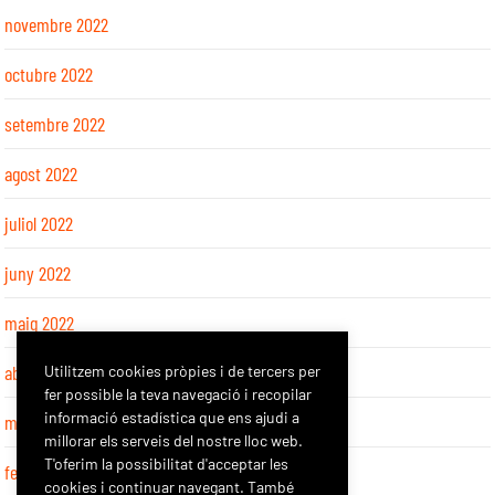
novembre 2022
octubre 2022
setembre 2022
agost 2022
juliol 2022
juny 2022
maig 2022
abril 2022
Utilitzem cookies pròpies i de tercers per
fer possible la teva navegació i recopilar
informació estadística que ens ajudi a
març 2022
millorar els serveis del nostre lloc web.
T'oferim la possibilitat d'acceptar les
febrer 2022
cookies i continuar navegant. També