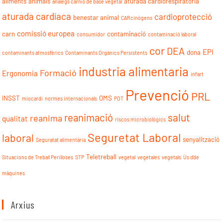
aliments
animals
aturada cardiorespiratoria
anàlegs carnis de base vegetal
aturada cardíaca
cardioprotecció
benestar animal
CARcinògens
comissió europea
carn
contaminació
consumidor
contaminació laboral
cor
DEA
EPI
dona
contaminants atmosfèrics
Contaminants Orgànics Persistents
industria alimentaria
Formació
Ergonomia
infart
Prevenció
PRL
INSST
OMS
miocardi
normes internacionals
POT
reanimació
salut
reanima
qualitat
riscos microbiològics
Seguretat Laboral
laboral
senyalització
Seguratat alimentària
Teletreball
Situacions de Treball Perilloses
STP
vegetal
vegetales
vegetals
Ús d'de
màquines
Arxius