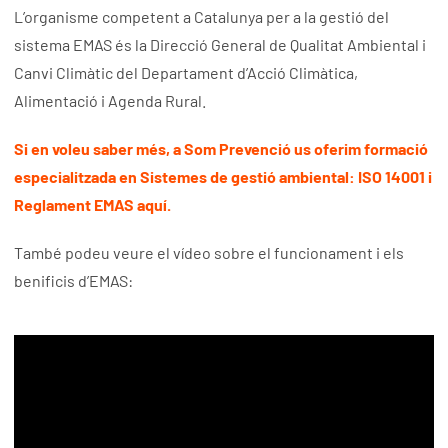
L’organisme competent a Catalunya per a la gestió del
sistema EMAS és la Direcció General de Qualitat Ambiental i
Canvi Climàtic del Departament d’Acció Climàtica,
Alimentació i Agenda Rural.
Si en voleu saber més, a Som Prevenció us oferim formació
especialitzada en Sistemes de gestió ambiental: ISO 14001 i
Reglament EMAS aquí.
També podeu veure el vídeo sobre el funcionament i els
benificis d’EMAS: