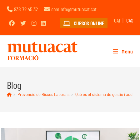
938 72 45 32
sominfo@mutuacat.cat
CAT
CAS
CURSOS ONLINE
Menú
Blog
>
Prevenció de Riscos Laborals
>
Què és el sistema de gestió i audito